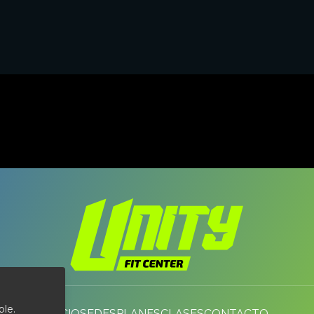
DISPONIBLE EN SEDES
Estación Mapocho
Las Condes
ble.
INICIO
SEDES
PLANES
CLASES
CONTACTO