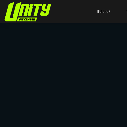
INICIO