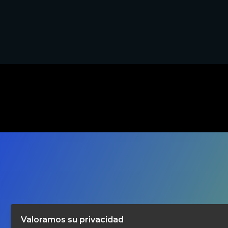
DURACION
60 Min
Valoramos su privacidad