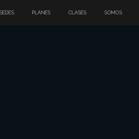
SEDES
PLANES
CLASES
SOMOS